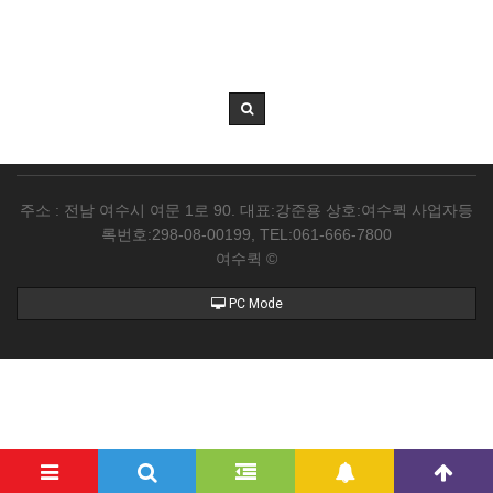
주소 : 전남 여수시 여문 1로 90. 대표:강준용 상호:여수퀵 사업자등
록번호:298-08-00199, TEL:061-666-7800
여수퀵 ©
PC Mode